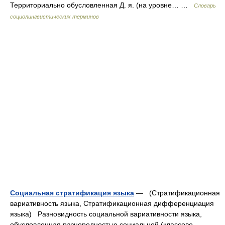
Территориально обусловленная Д. я. (на уровне… …
Словарь
социолингвистических терминов
Социальная стратификация языка
— (Стратификационная
вариативность языка, Стратификационная дифференциация
языка) Разновидность социальной вариативности языка,
обусловленная разнородностью социальной (классово