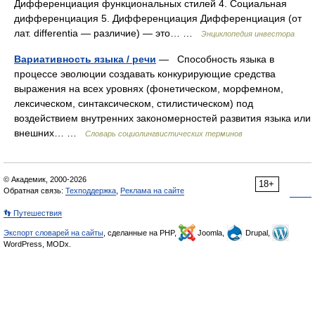
Дифференциация функциональных стилей 4. Социальная
дифференциация 5. Дифференциация Дифференциация (от
лат. differentia — различие) — это… …
Энциклопедия инвестора
Вариативность языка / речи
— Способность языка в
процессе эволюции создавать конкурирующие средства
выражения на всех уровнях (фонетическом, морфемном,
лексическом, синтаксическом, стилистическом) под
воздействием внутренних закономерностей развития языка или
внешних… …
Словарь социолингвистических терминов
© Академик, 2000-2026
18+
Обратная связь:
Техподдержка
,
Реклама на сайте
👣 Путешествия
Экспорт словарей на сайты
, сделанные на PHP,
Joomla,
Drupal,
WordPress, MODx.