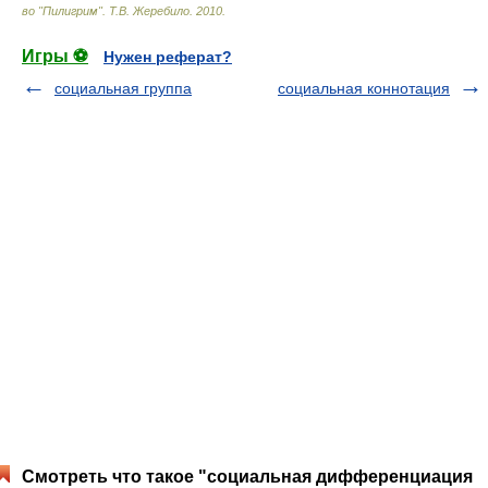
во "Пилигрим"
.
Т.В. Жеребило
.
2010
.
Игры ⚽
Нужен реферат?
социальная группа
социальная коннотация
Смотреть что такое "социальная дифференциация